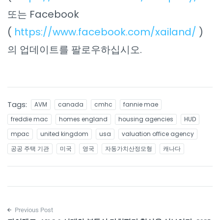
또는 Facebook
(
https://www.facebook.com/xailand/
)
의 업데이트를 팔로우하십시오.
Tags:
AVM
canada
cmhc
fannie mae
freddie mac
homes england
housing agencies
HUD
mpac
united kingdom
usa
valuation office agency
공공 주택 기관
미국
영국
자동가치산정모형
캐나다
Previous Post