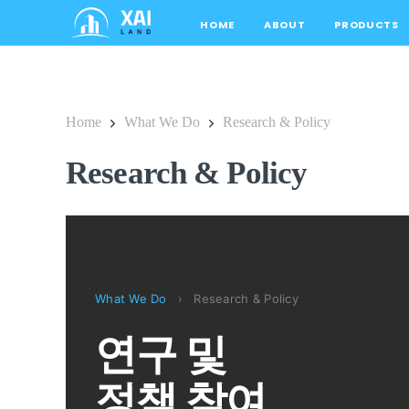
HOME
ABOUT
PRODUCTS
Home
What We Do
Research & Policy
Research & Policy
What We Do
›
Research & Policy
연구 및
정책 참여