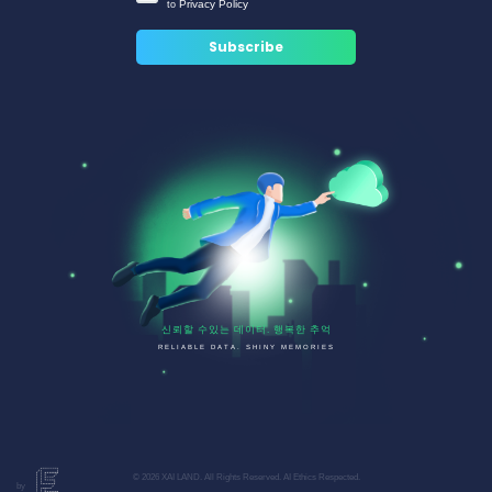
Privacy Policy
to
신뢰할 수있는 데이터. 행복한 추억
RELIABLE DATA. SHINY MEMORIES
© 2026 XAI LAND. All Rights Reserved. AI Ethics Respected.
by