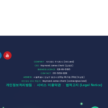
COMPANY :
자이랜드 주식회사 (XAI Land)
CEO :
Raymond James Chetti (임동준)
BUSINESS LICENCE :
626-86-01085
CONTACT :
010-5059-6208
ADDRESS :
서울특별시 강남구 봉은사로30길 68, 6층 219호(역삼동)
개인정보 관리 책임자 :
Raymond James Chetti (contact@xai.land)
개인정보처리방침
서비스 이용약관
법적고지 (Legal Notice)
|
|