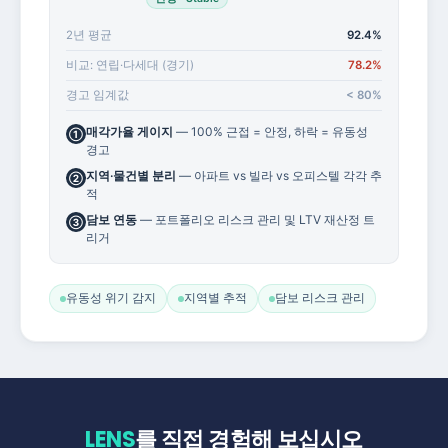
2년 평균
92.4%
비교: 연립·다세대 (경기)
78.2%
경고 임계값
< 80%
매각가율 게이지
— 100% 근접 = 안정, 하락 = 유동성
①
경고
지역·물건별 분리
— 아파트 vs 빌라 vs 오피스텔 각각 추
②
적
담보 연동
— 포트폴리오 리스크 관리 및 LTV 재산정 트
③
리거
유동성 위기 감지
지역별 추적
담보 리스크 관리
LENS
를 직접 경험해 보십시오