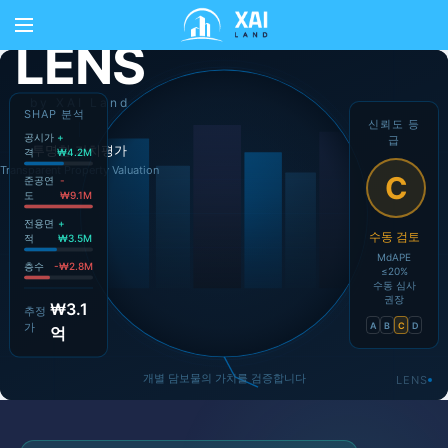
LENS
by XAI Land
SHAP 분석
신뢰도 등
공시가
+
급
투명한 가치평가
격
₩4.2M
Transparent Property Valuation
C
준공연
-
도
₩9.1M
전용면
+
수동 검토
적
₩3.5M
MdAPE
층수
-₩2.8M
≤20%
수동 심사
권장
₩3.1
추정
가
A
B
C
D
억
개별 담보물의 가치를 검증합니다
LENS