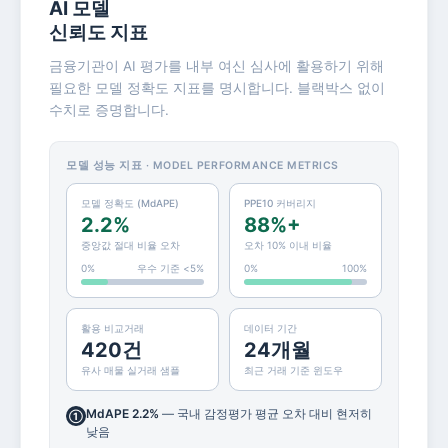
AI 모델
신뢰도 지표
금융기관이 AI 평가를 내부 여신 심사에 활용하기 위해
필요한 모델 정확도 지표를 명시합니다. 블랙박스 없이
수치로 증명합니다.
모델 성능 지표 · MODEL PERFORMANCE METRICS
모델 정확도 (MdAPE)
PPE10 커버리지
2.2%
88%+
중앙값 절대 비율 오차
오차 10% 이내 비율
0%
우수 기준 <5%
0%
100%
활용 비교거래
데이터 기간
420건
24개월
유사 매물 실거래 샘플
최근 거래 기준 윈도우
MdAPE 2.2%
— 국내 감정평가 평균 오차 대비 현저히
①
낮음