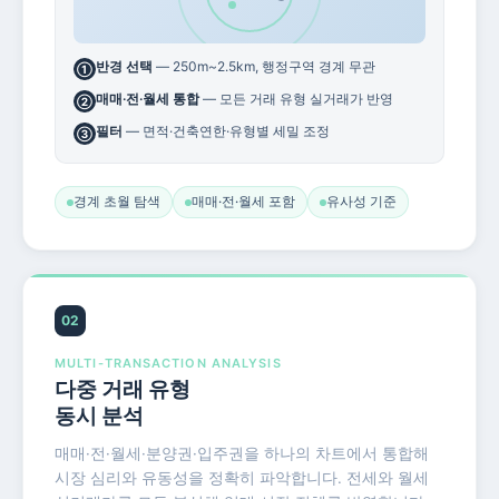
반경 선택
— 250m~2.5km, 행정구역 경계 무관
①
매매·전·월세 통합
— 모든 거래 유형 실거래가 반영
②
필터
— 면적·건축연한·유형별 세밀 조정
③
경계 초월 탐색
매매·전·월세 포함
유사성 기준
02
MULTI-TRANSACTION ANALYSIS
다중 거래 유형
동시 분석
매매·전·월세·분양권·입주권을 하나의 차트에서 통합해
시장 심리와 유동성을 정확히 파악합니다. 전세와 월세