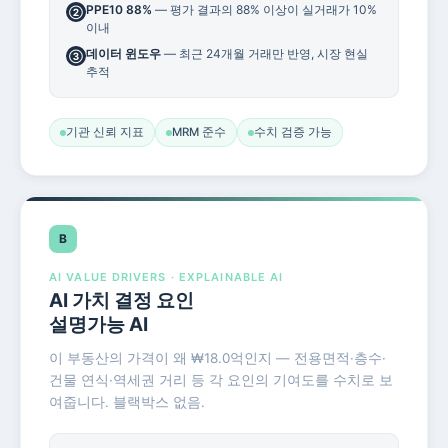
PPE10 88%
— 평가 결과의 88% 이상이 실거래가 10%
②
이내
데이터 윈도우
— 최근 24개월 거래만 반영, 시장 현실
③
추적
기관 신뢰 지표
MRM 준수
수치 검증 가능
B
AI VALUE DRIVERS · EXPLAINABLE AI
AI 가치 결정 요인
설명가능 AI
이 부동산의 가격이 왜 ₩18.0억인지 — 전용면적·층수·
건물 연식·역세권 거리 등 각 요인의 기여도를 수치로 보
여줍니다. 블랙박스 없음.