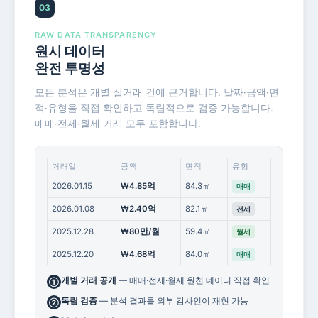
03
RAW DATA TRANSPARENCY
원시 데이터
완전 투명성
모든 분석은 개별 실거래 건에 근거합니다. 날짜·금액·면
적·유형을 직접 확인하고 독립적으로 검증 가능합니다.
매매·전세·월세 거래 모두 포함합니다.
거래일
금액
면적
유형
2026.01.15
₩4.85억
84.3㎡
매매
2026.01.08
₩2.40억
82.1㎡
전세
2025.12.28
₩80만/월
59.4㎡
월세
2025.12.20
₩4.68억
84.0㎡
매매
개별 거래 공개
— 매매·전세·월세 원천 데이터 직접 확인
①
독립 검증
— 분석 결과를 외부 감사인이 재현 가능
②