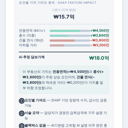
요인별 가치 기여도 분석 · SHAP FEATURE IMPACT
기준가 (지역 평균)
₩15.7억
전용면적 (84.1㎡)
+₩4,500만
층수 (12층)
+₩2,800만
건물 연식 (18년)
−₩3,800만
지하철 거리
−₩2,200만
AI 추정 담보가액
₩18.0억
이 부동산의 가치는
전용면적(+₩4,500만)
과
층수(+
₩2,800만)
가 주된 상승 요인이며,
건물 연식(−
₩3,800만)
과 역세권 거리(−₩2,200만)가 가치를 일
부 하향 조정합니다.
요인별 기여도
— SHAP 기반 정량적 수치, 감사인 검증
①
가능
서술 요약
— 담당자가 경영진·감독당국에 구두 설명 가
②
능
블랙박스 없음
— AI기본법 고위험 AI 설명 의무 완전 충
③