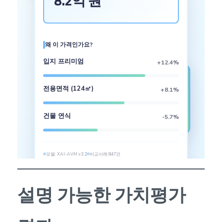
8.2억 원
왜 이 가격인가요?
입지 프리미엄
+12.4%
컴플라이언스 상태
전용면적 (124㎡)
+8.1%
✓ 검증 완료
건물 연식
-5.7%
AI 윤리 준수
모델: XAI-AVM v3.2
비교사례 847건
비교거래 기준일: 2026-02-01
설명 가능한 가치평가