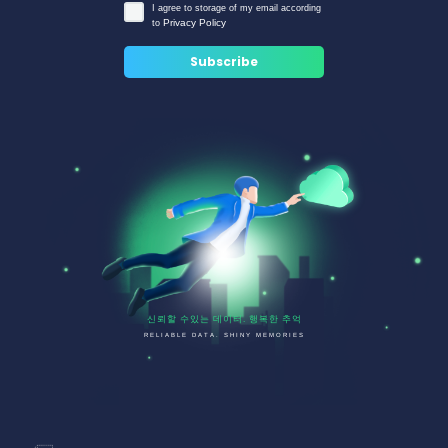
I agree to storage of my email according
Privacy Policy
to
신뢰할 수있는 데이터. 행복한 추억
RELIABLE DATA. SHINY MEMORIES