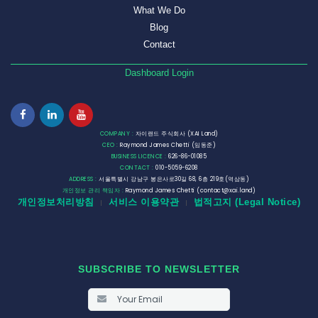
What We Do
Blog
Contact
Dashboard Login
COMPANY :
자이랜드 주식회사 (XAI Land)
CEO :
Raymond James Chetti (임동준)
BUSINESS LICENCE :
626-86-01085
CONTACT :
010-5059-6208
ADDRESS :
서울특별시 강남구 봉은사로30길 68, 6층 219호(역삼동)
개인정보 관리 책임자 :
Raymond James Chetti (contact@xai.land)
개인정보처리방침
서비스 이용약관
법적고지 (Legal Notice)
|
|
SUBSCRIBE TO NEWSLETTER