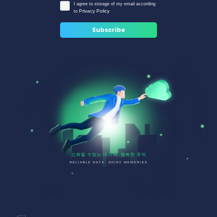
I agree to storage of my email according
Privacy Policy
to
신뢰할 수있는 데이터. 행복한 추억
RELIABLE DATA. SHINY MEMORIES