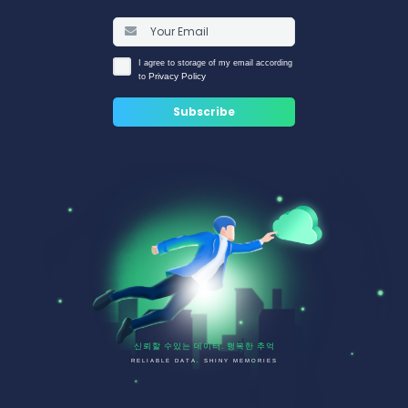
I agree to storage of my email according
Privacy Policy
to
신뢰할 수있는 데이터. 행복한 추억
RELIABLE DATA. SHINY MEMORIES