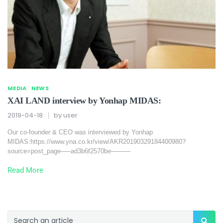
MEDIA
NEWS
XAI LAND interview by Yonhap MIDAS:
2019-04-18
by
user
Our co-founder & CEO was interviewed by Yonhap
MIDAS:https://www.yna.co.kr/view/AKR20190329184400980?
source=post_page—–ad3b6f2570be———
Read More