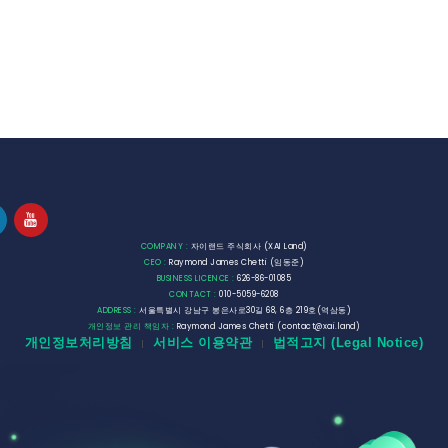
COMPANY :
자이랜드 주식회사 (XAI Land)
CEO :
Raymond James Chetti (임동준)
BUSINESS LICENCE :
626-86-01085
CONTACT :
010-5059-6208
ADDRESS :
서울특별시 강남구 봉은사로30길 68, 6층 219호(역삼동)
개인정보 관리 책임자 :
Raymond James Chetti (contact@xai.land)
개인정보처리방침
서비스 이용약관
법적고지 (Legal Notice)
|
|