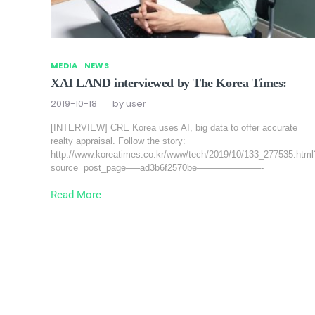
MEDIA
NEWS
XAI LAND interviewed by The Korea Times:
2019-10-18
by
user
[INTERVIEW] CRE Korea uses AI, big data to offer accurate
realty appraisal. Follow the story:
http://www.koreatimes.co.kr/www/tech/2019/10/133_277535.html
source=post_page—–ad3b6f2570be———————-
Read More