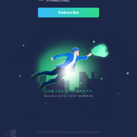
Privacy Policy
to
신뢰할 수있는 데이터. 행복한 추억
RELIABLE DATA. SHINY MEMORIES
© 2026 XAI LAND. All Rights Reserved. AI Ethics Respected.
by