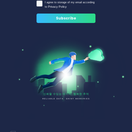
I agree to storage of my email according
Privacy Policy
to
신뢰할 수있는 데이터. 행복한 추억
RELIABLE DATA. SHINY MEMORIES