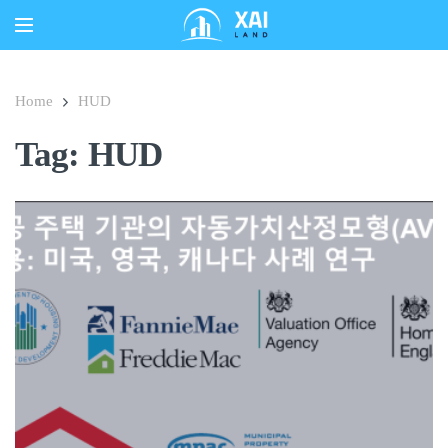
Home
HUD
Tag: HUD