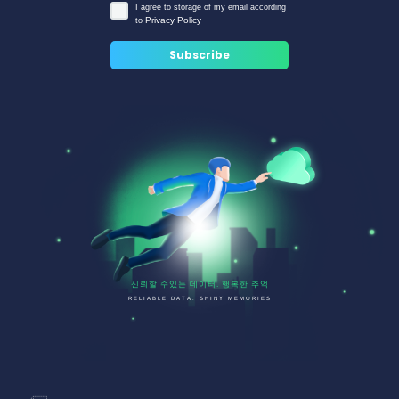
I agree to storage of my email according
Privacy Policy
to
신뢰할 수있는 데이터. 행복한 추억
RELIABLE DATA. SHINY MEMORIES