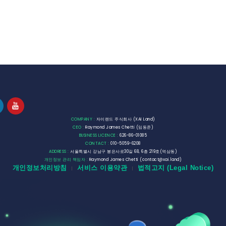
COMPANY :
자이랜드 주식회사 (XAI Land)
CEO :
Raymond James Chetti (임동준)
BUSINESS LICENCE :
626-86-01085
CONTACT :
010-5059-6208
ADDRESS :
서울특별시 강남구 봉은사로30길 68, 6층 219호(역삼동)
개인정보 관리 책임자 :
Raymond James Chetti (contact@xai.land)
개인정보처리방침
서비스 이용약관
법적고지 (Legal Notice)
|
|