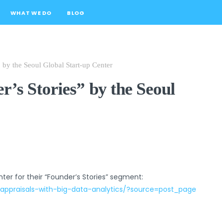
WHAT WE DO
BLOG
by the Seoul Global Start-up Center
’s Stories” by the Seoul
er for their “Founder’s Stories” segment:
appraisals-with-big-data-analytics/?source=post_page