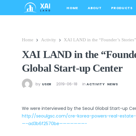
HOME
ABOUT
PRODUCTS
Home
Activity
XAI LAND in the “Founder’s Stories” 
XAI LAND in the “Founder
Global Start-up Center
by
2019-06-18
in
USER
ACTIVITY
NEWS
We were interviewed by the Seoul Global Start-up Cent
http://seoulgsc.com/cre-korea-powers-real-estate-
—–ad3b6f2570be———————-