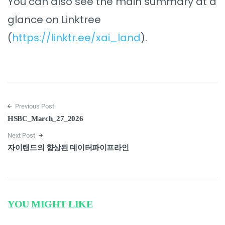
You can also see the main summary at a
glance on Linktree
(
https://linktr.ee/xai_land
).
Previous Post
HSBC_March_27_2026
Next Post
자이랜드의 향상된 데이터파이프라인
YOU MIGHT LIKE