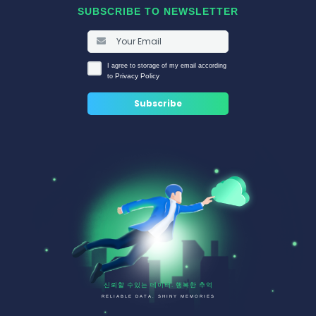
SUBSCRIBE TO NEWSLETTER
I agree to storage of my email according
Privacy Policy
to
신뢰할 수있는 데이터. 행복한 추억
RELIABLE DATA. SHINY MEMORIES