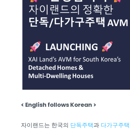
< English follows Korean >
자이랜드는 한국의
단독주택
과
다가구주
택