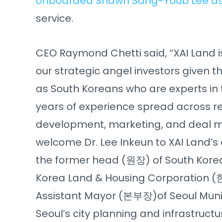
onboarded Shawn Sang-Youb Lee as
service.
CEO Raymond Chetti said, “XAI Land i
our strategic angel investors given 
as South Koreans who are experts in t
years of experience spread across re
development, marketing, and deal ma
welcome Dr. Lee Inkeun to XAI Land’s
the former head (원장) of South Korea
Korea Land & Housing Corpora
Assistant Mayor (본부장)of Seoul Munic
Seoul’s city planning and infrastructu