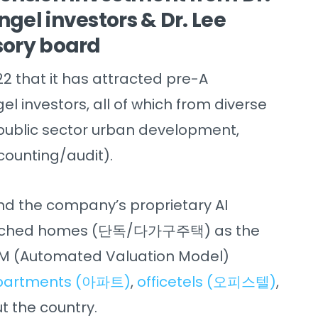
gel investors & Dr. Lee
sory board
2 that it has attracted pre-A
l investors, all of which from diverse
 public sector urban development,
counting/audit).
nd the company’s proprietary AI
detached homes (단독/다가구주택) as the
M (Automated Valuation Model)
partments (아파트)
,
officetels (오피스텔)
,
t the country.