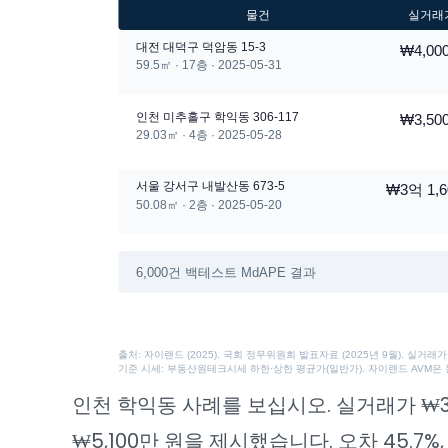
물건
실거래
대전 대덕구 덕암동 15-3
₩4,00
59.5㎡ · 17층 · 2025-05-31
인천 미추홀구 학익동 306-117
₩3,50
29.03㎡ · 4층 · 2025-05-28
서울 강서구 내발산동 673-5
₩3억 1,
50.08㎡ · 2층 · 2025-05-20
6,000건 백테스트 MdAPE 결과
출처: 자이랜드 (2025). 국회 정무위원회 발표자료 (2025년 9월). 실거
기준 시세: 부동산원테크시세 하한·상한 평균가(일반가). 자이랜드 AVM은 
인천 학익동 사례를 보십시오. 실거래가 ₩
₩5,100만 원을 제시했습니다. 오차 45.7%