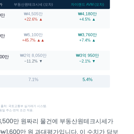
가
부동산원테크시세 (오차)
자이랜드 AVM (오차)
₩4,505만
₩4,180만
0만
+22.6% ▲
+4.5% ▲
₩5,100만
₩3,760만
0만
+45.7% ▲▲
+7.4% ▲
₩2억 8,050만
₩3억 950만
600만
−11.2% ▼
−2.1% ▼
7.1%
5.4%
래가 출처: 국토교통부 실거래가 시스템.
동일 주소·면적 조건 적용.
3,500만 원짜리 물건에 부동산원테크시세가
, ₩1,600만 원 과대평가입니다. 이 수치가 담보