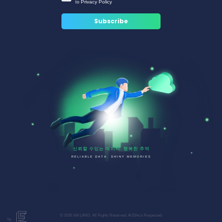
Privacy Policy
to
신뢰할 수있는 데이터. 행복한 추억
RELIABLE DATA. SHINY MEMORIES
© 2026 XAI LAND. All Rights Reserved. AI Ethics Respected.
by