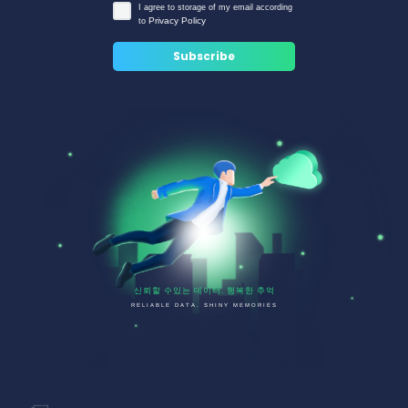
I agree to storage of my email according
Privacy Policy
to
신뢰할 수있는 데이터. 행복한 추억
RELIABLE DATA. SHINY MEMORIES