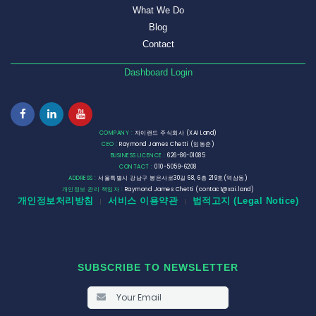
What We Do
Blog
Contact
Dashboard Login
COMPANY :
자이랜드 주식회사 (XAI Land)
CEO :
Raymond James Chetti (임동준)
BUSINESS LICENCE :
626-86-01085
CONTACT :
010-5059-6208
ADDRESS :
서울특별시 강남구 봉은사로30길 68, 6층 219호(역삼동)
개인정보 관리 책임자 :
Raymond James Chetti (contact@xai.land)
개인정보처리방침
서비스 이용약관
법적고지 (Legal Notice)
|
|
SUBSCRIBE TO NEWSLETTER