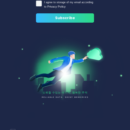
I agree to storage of my email according
Privacy Policy
to
신뢰할 수있는 데이터. 행복한 추억
RELIABLE DATA. SHINY MEMORIES