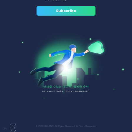
신뢰할 수있는 데이터. 행복한 추억
RELIABLE DATA. SHINY MEMORIES
© 2026 XAI LAND. All Rights Reserved. AI Ethics Respected.
by