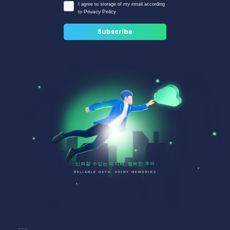
I agree to storage of my email according
Privacy Policy
to
신뢰할 수있는 데이터. 행복한 추억
RELIABLE DATA. SHINY MEMORIES