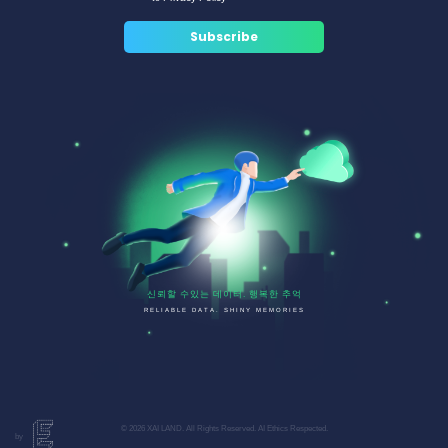
신뢰할 수있는 데이터. 행복한 추억
RELIABLE DATA. SHINY MEMORIES
© 2026 XAI LAND. All Rights Reserved. AI Ethics Respected.
by