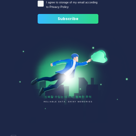
I agree to storage of my email according
Privacy Policy
to
신뢰할 수있는 데이터. 행복한 추억
RELIABLE DATA. SHINY MEMORIES