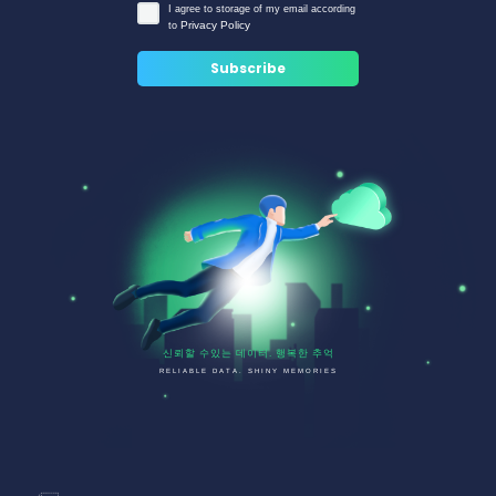
I agree to storage of my email according
Privacy Policy
to
신뢰할 수있는 데이터. 행복한 추억
RELIABLE DATA. SHINY MEMORIES