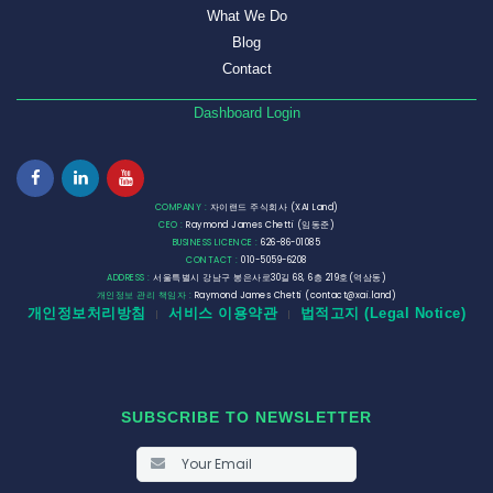
What We Do
Blog
Contact
Dashboard Login
COMPANY :
자이랜드 주식회사 (XAI Land)
CEO :
Raymond James Chetti (임동준)
BUSINESS LICENCE :
626-86-01085
CONTACT :
010-5059-6208
ADDRESS :
서울특별시 강남구 봉은사로30길 68, 6층 219호(역삼동)
개인정보 관리 책임자 :
Raymond James Chetti (contact@xai.land)
개인정보처리방침
서비스 이용약관
법적고지 (Legal Notice)
|
|
SUBSCRIBE TO NEWSLETTER