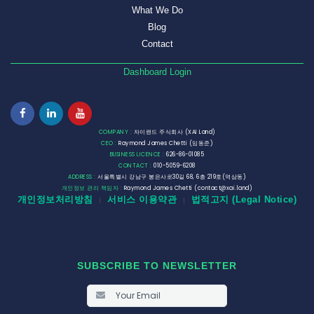
What We Do
Blog
Contact
Dashboard Login
COMPANY :
자이랜드 주식회사 (XAI Land)
CEO :
Raymond James Chetti (임동준)
BUSINESS LICENCE :
626-86-01085
CONTACT :
010-5059-6208
ADDRESS :
서울특별시 강남구 봉은사로30길 68, 6층 219호(역삼동)
개인정보 관리 책임자 :
Raymond James Chetti (contact@xai.land)
개인정보처리방침
서비스 이용약관
법적고지 (Legal Notice)
|
|
SUBSCRIBE TO NEWSLETTER