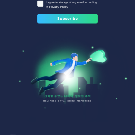
I agree to storage of my email according
Privacy Policy
to
신뢰할 수있는 데이터. 행복한 추억
RELIABLE DATA. SHINY MEMORIES