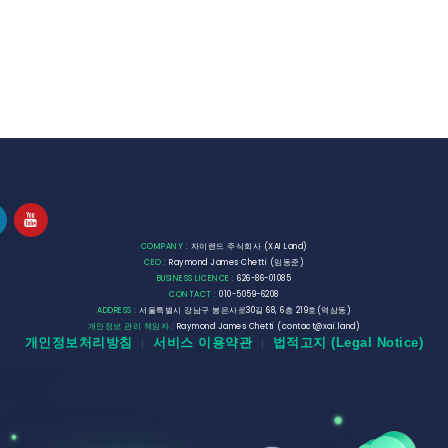
COMPANY :
자이랜드 주식회사 (XAI Land)
CEO :
Raymond James Chetti (임동준)
BUSINESS LICENCE :
626-86-01085
CONTACT :
010-5059-6208
ADDRESS :
서울특별시 강남구 봉은사로30길 68, 6층 219호(역삼동)
개인정보 관리 책임자 :
Raymond James Chetti (contact@xai.land)
개인정보처리방침
서비스 이용약관
법적고지 (Legal Notice)
|
|