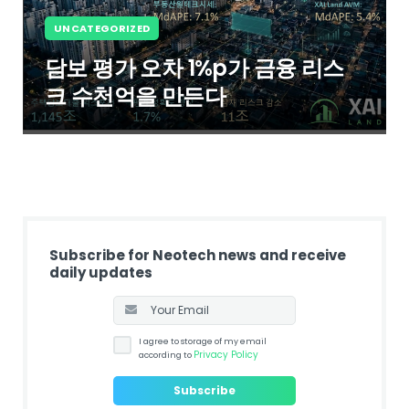
UNCATEGORIZED
담보 평가 오차 1%p가 금융 리스
크 수천억을 만든다
Subscribe for Neotech news and receive
daily updates
I agree to storage of my email
Privacy Policy
according to