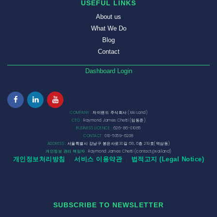
USEFUL LINKS
About us
What We Do
Blog
Contact
Dashboard Login
COMPANY :
자이랜드 주식회사 (XAI Land)
CEO :
Raymond James Chetti (임동준)
BUSINESS LICENCE :
626-86-01085
CONTACT :
010-5059-6208
ADDRESS :
서울특별시 강남구 봉은사로30길 68, 6층 219호(역삼동)
개인정보 관리 책임자 :
Raymond James Chetti (contact@xai.land)
개인정보처리방침
서비스 이용약관
법적고지 (Legal Notice)
|
|
SUBSCRIBE TO NEWSLETTER