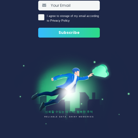
I agree to storage of my email according
Privacy Policy
to
신뢰할 수있는 데이터. 행복한 추억
RELIABLE DATA. SHINY MEMORIES