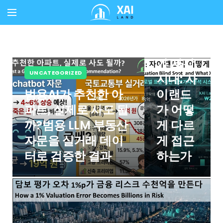
UNCATEGORIZED
담보 평
가 사각
UNCATEGORIZED
지대: 자
범용AI가 추천한 아
이랜드
파트, 실제로 사도 될
가 어떻
까?범용 LLM 부동산
게 다르
자문을 실거래 데이
게 접근
터로 검증한 결과
하는가